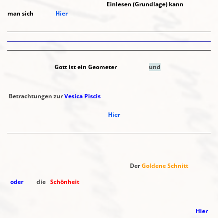
Einlesen (Grundlage) kann
man
sich
Hier
Gott ist ein Geometer
und
Betrachtungen zur
Vesica Piscis
Hier
Der
Goldene Schnitt
oder
die
Schönheit
H
ier