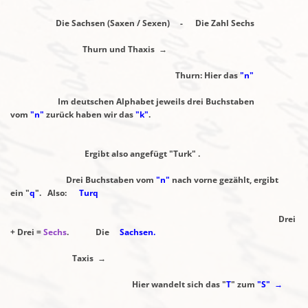
Die Sachsen (Saxen / Sexen) - Die Zahl Sechs
Thurn und Thaxis →
Thurn: Hier das
"n"
Im deutschen Alphabet jeweils drei Buchstaben
vom
"n"
zurück haben wir das
"k"
.
Ergibt also angefügt "Turk" .
Drei Buchstaben vom
"n"
nach vorne gezählt,
ergibt
ein "
q
". Also:
Turq
Drei
+ Drei =
Sechs
. Die
Sachsen.
Taxis →
Hier wandelt sich das "
T
" zum
"S" →