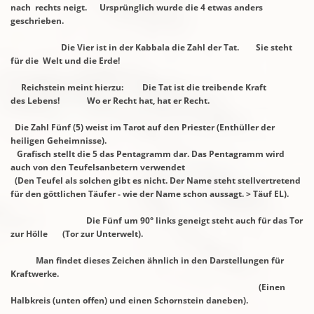
nach rechts neigt. Ursprünglich wurde
die 4 etwas anders
geschrieben.
Die Vier ist in der Kabbala die Zahl der Tat. Sie steht
für die Welt und die Erde!
Reichstein meint hierzu: Die Tat ist die treibende Kraft
des
Lebens!
Wo er Recht hat, hat er Recht.
Die Zahl Fünf (5) weist im Tarot auf den Priester (Enthüller der
heiligen Geheimnisse).
Grafisch stellt die 5 das Pentagramm dar. Das Pentagramm wird
auch von
den
Teufelsanbetern verwendet
(Den Teufel als solchen gibt es nicht. Der Name steht stellvertretend
für
den
göttlichen Täufer - wie der Name schon aussagt. > Täuf EL).
Die Fünf um 90° links geneigt steht auch für das Tor
zur Hölle
(Tor zur Unterwelt).
Man findet dieses Zeichen ähnlich in den Darstellungen für
Kraftwerke.
(Einen
Halbkreis
(unten offen) und einen
Schornstein daneben).