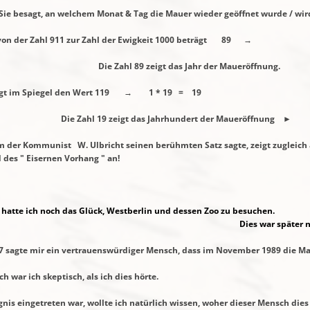
m Monat & Tag die Mauer wieder geöffnet wurde / wird
hl 911 zur Zahl der Ewigkeit 1000 beträgt 89 →
igt das Jahr der Maueröffnung.
Spiegel den Wert 119 → 1 * 19 = 19
t das Jahrhundert der Maueröffnung ►
ommunist W. Ulbricht seinen berühmten Satz sagte, zeigt zugleich a
 " Eisernen Vorhang " an!
 hatte ich noch das Glück, Westberlin und dessen Zoo zu besuchen.
 später nicht mehr mö
gte mir ein vertrauenswürdiger Mensch, dass im November 1989 die Mau
ptisch, als ich dies hörte.
etreten war, wollte ich natürlich wissen, woher dieser Mensch dies 