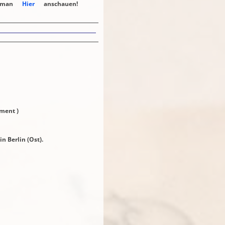
an
Hier
anschauen!
ment )
 Berlin (Ost).