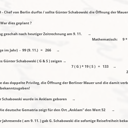
 -
Chef von Berlin durfte / sollte Günter Schabowski die Öffnung der Mau
plant ?
h nach heutiger Zeitrechnung am 9. 11. →
tisch: 9 * 11 = 
- 99 (9. 11.) = 266 →
ünter Schabowski ( G & S ) zeigen →
* 19 ( S ) = 133 →
 133 = 26
doppelte Privileg, die Öffnung der Berliner Mauer
und die damit verb
bekanntzugeben!
 wurde in Anklam geboren →
ia zeigt für den Ort „Anklam“ den Wert 52 →
am 9. 11. ) gab G. Schabowski die sofortige Reisefreiheit
beka