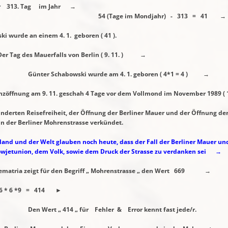
 313. Tag im Jahr →
m Mondjahr) - 313 = 41 →
 einem 4. 1. geboren ( 41 ).
alls von Berlin ( 9. 11. ) →
 wurde am 4. 1. geboren ( 4*1 = 4 ) →
ng am 9. 11. geschah 4 Tage vor dem Vollmond im
November 1989 ( 13
rten Reisefreiheit, der Öffnung der Berliner Mauer
und der Öffnung de
der Berliner
Mohrenstrasse verkündet.
land und der Welt glauben noch heute, dass der
Fall der Berliner Mauer u
wjetunion, dem Volk, sowie dem Druck der Strasse zu verdanken sei →
eigt für den Begriff „ Mohrenstrasse „ den Wert 669 →
= 414 ►
für Fehler & Error kennt fast jede/r.