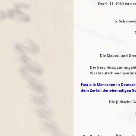
Der 9. 11. 1989 ist der
54 (Tage i
G. Schabowski wurde an
Der Tag des Mauerf
Günter Schabowski
Die Mauer- und Grenzöffnu
Der Beschluss, zur ungehinde
Westdeutschland wurde in 
Fast alle Menschen in Deutsch
dem Zerfall der
ehemaligen So
Die jüdische Gematria z
6 * 6 *9 
Den Wert „ 414 „ 