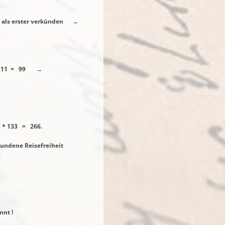
er als erster verkünden →
99 →
6.
undene Reisefreiheit
nnt !