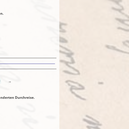
.
9
→
nderten Durchreise.