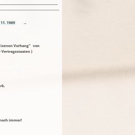
 11. 1989
→
Eisenen Vorhang“ von
 Vertragsstaaten )
k.
noch immer!