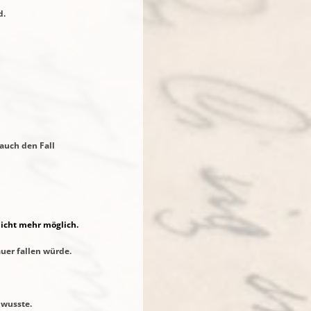
.
uch den Fall
glich.
er fallen würde.
wusste.