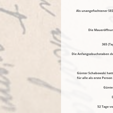
Als unangefochtener SED
War dies ge
Die Maueröffnung gescha
Mathema
365 (Tage im Jahr) 
Die Anfangssbuchstaben des G
7 ( G ) 
2 *
Günter Schabowski hatte das 
für alle als erste Person 
Günter Schabowski
Die deutsche Gematr
52 Tage vor Jahresende ( 