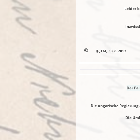
Leider konnte ich ih
Seine Frau und
Inzwischen weis
Im Sinne der Au
©
IJ., FM, 13. 8. 2019
Der Fal
Die ungarische Regierung öffne
Die Umkehr des 11. 9. fü