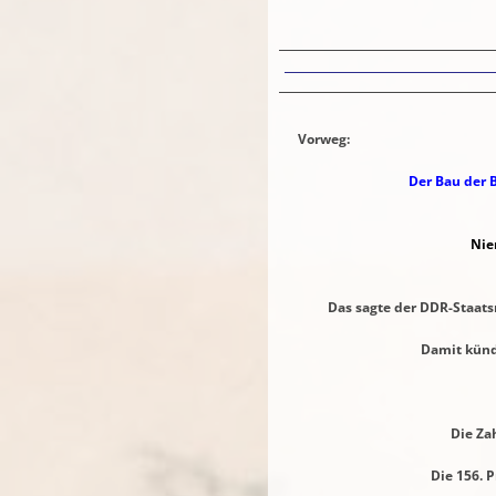
Bilde
Vorweg:
Der Bau der 
Nie
Das sagte der DDR-Staatsratsvo
Damit kündigte Ulbric
15 + 6 + 
Die Zahl 101 übersteigt
Die 156. Primzahl 