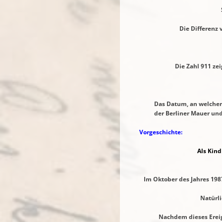
Sie besagt, an welche
Die Differenz von der Za
Die Zahl 89 ze
Die Zahl 911 zeigt im 
Die Zahl 19 zeig
Das Datum, an welchem der K
der Berliner Mauer und des
Vorgeschichte:
Als Kind
Dies war
Im Oktober des Jahres 1987 sa
Natürlich war ich ske
Nachdem dieses Ereignis eing