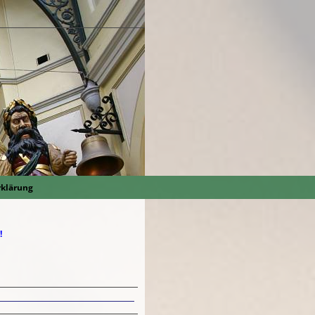
rklärung
!